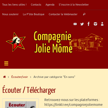
Passer
Tous les liens utiles !
Contacts
Agenda
S’inscrire à la Newsletter
au
contenu
Recherche
Nous soutenir
La P’tite Boutique
Contacter la Webmaster
Rechercher
pour
:
Accueil
Écouter/voir
Archive par catégorie "En sons"
Écouter / Télécharger
Retrouvez-nous sur les plateformes :
https://linktr.ee/compagniejoliemome