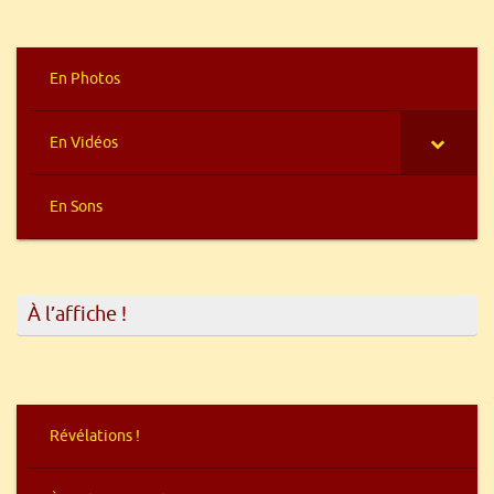
En Photos
En Vidéos
En Sons
À l’affiche !
Révélations !