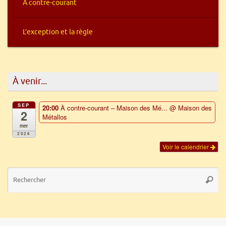
À contre-courant
L’exception et la règle
À venir...
SEP
20:00
À contre-courant – Maison des Mé...
@ Maison des
2
Métallos
mer
2026
Voir le calendrier
Re
Reche
po
: