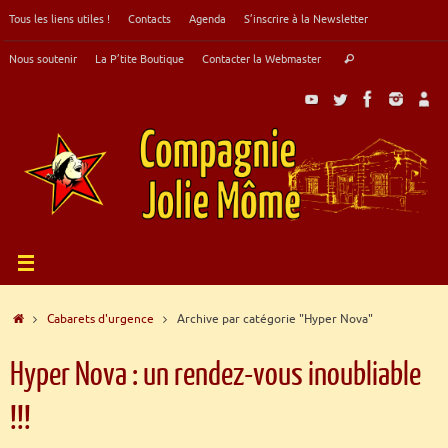
Passer
Tous les liens utiles !
Contacts
Agenda
S’inscrire à la Newsletter
au
contenu
Recherche
Nous soutenir
La P’tite Boutique
Contacter la Webmaster
Rechercher
pour
:
Accueil
Cabarets d'urgence
Archive par catégorie "Hyper Nova"
Hyper Nova : un rendez-vous inoubliable
!!!