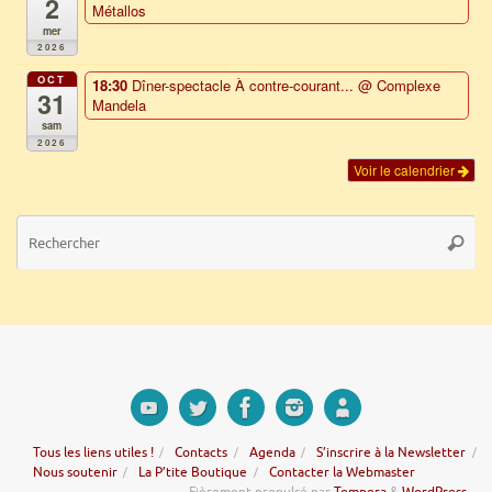
2
Métallos
mer
2026
OCT
18:30
Dîner-spectacle À contre-courant...
@ Complexe
31
Mandela
sam
2026
Voir le calendrier
Re
Reche
po
:
Tous les liens utiles !
Contacts
Agenda
S’inscrire à la Newsletter
Nous soutenir
La P’tite Boutique
Contacter la Webmaster