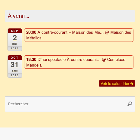
À venir...
SEP
20:00
À contre-courant – Maison des Mé...
@ Maison des
2
Métallos
mer
2026
OCT
18:30
Dîner-spectacle À contre-courant...
@ Complexe
31
Mandela
sam
2026
Voir le calendrier
Re
Reche
po
: