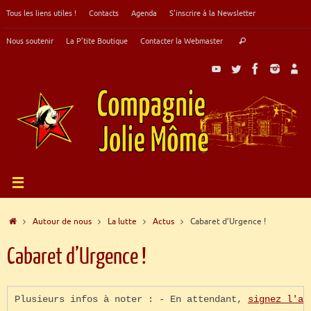
Passer
Tous les liens utiles !
Contacts
Agenda
S’inscrire à la Newsletter
au
contenu
Recherche
Nous soutenir
La P’tite Boutique
Contacter la Webmaster
Rechercher
pour
:
Accueil
Autour de nous
La lutte
Actus
Cabaret d’Urgence !
Cabaret d’Urgence !
Plusieurs infos à noter : - En attendant,
signez l'ap