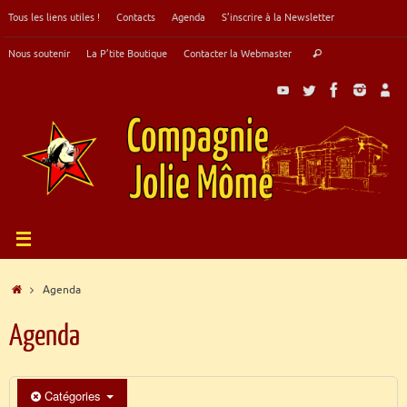
Passer
Tous les liens utiles !
Contacts
Agenda
S’inscrire à la Newsletter
au
contenu
Recherche
Nous soutenir
La P’tite Boutique
Contacter la Webmaster
Rechercher
pour
:
Accueil
Agenda
Agenda
Catégories