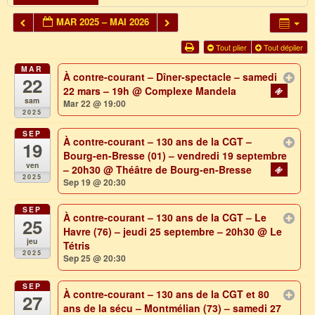
MAR 2025 – MAI 2026
Tout plier
Tout déplier
MAR
À contre-courant – Dîner-spectacle – samedi
22
22 mars – 19h
@ Complexe Mandela
sam
Mar 22 @ 19:00
2025
SEP
À contre-courant – 130 ans de la CGT –
19
Bourg-en-Bresse (01) – vendredi 19 septembre
ven
– 20h30
@ Théâtre de Bourg-en-Bresse
2025
Sep 19 @ 20:30
SEP
À contre-courant – 130 ans de la CGT – Le
25
Havre (76) – jeudi 25 septembre – 20h30
@ Le
jeu
Tétris
2025
Sep 25 @ 20:30
SEP
À contre-courant – 130 ans de la CGT et 80
27
ans de la sécu – Montmélian (73) – samedi 27