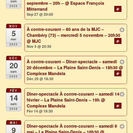
sam
septembre – 20h –
@ Espace François
2025
Mitterrand
Sep 27 @ 20:00
NOV
À contre-courant – 80 ans de la MJC –
5
Chambéry (73) – mercredi 5 novembre – 20h30
mer
@ MJC
2025
Nov 5 @ 20:30
DÉC
À contre-courant – Dîner-spectacle – samedi
20
20 décembre – La Plaine Saint-Denis – 18h30
@
sam
Complexe Mandela
2025
Déc 20 @ 18:30
FÉV
Dîner-spectacle À contre-courant – samedi 14
14
février – La Plaine Saint-Denis – 19h
@
sam
Complexe Mandela
2026
Fév 14 @ 18:30
MAI
Dîner-spectacle À contre-courant – samedi 9
9
mai – La Plaine Saint-Denis – 18h30
@