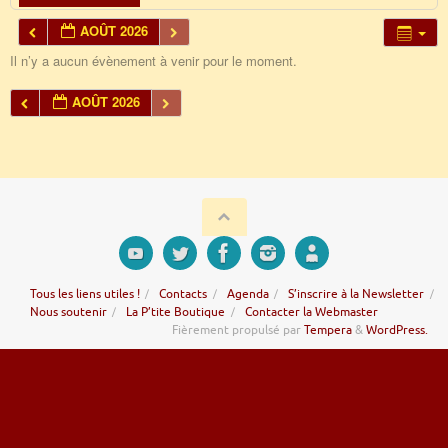
AOÛT 2026
Il n’y a aucun évènement à venir pour le moment.
AOÛT 2026
Tous les liens utiles !
Contacts
Agenda
S’inscrire à la Newsletter
Nous soutenir
La P’tite Boutique
Contacter la Webmaster
Fièrement propulsé par
Tempera
&
WordPress.