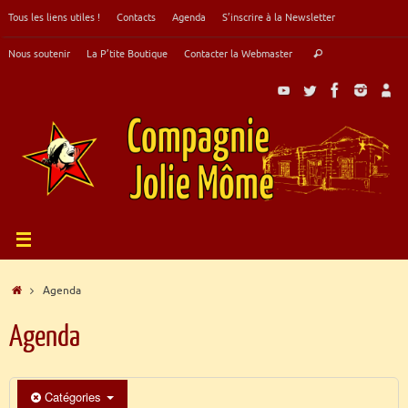
Passer
Tous les liens utiles !
Contacts
Agenda
S’inscrire à la Newsletter
au
contenu
Recherche
Nous soutenir
La P’tite Boutique
Contacter la Webmaster
Rechercher
pour
:
Accueil
Agenda
Agenda
Catégories