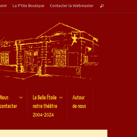
Recherche
enir
La P’tite Boutique
Contacter la Webmaster
Rechercher
pour
:
Nous
La Belle Étoile
Autour
contacter
notre théâtre
de nous
2004-2024