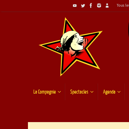
Passer
Tous les
au
contenu
Passer
La Compagnie
Spectacles
Agenda
au
contenu