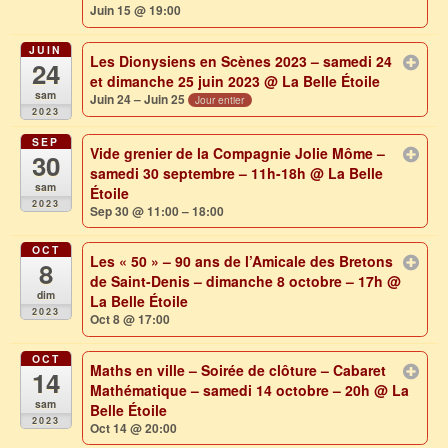
Juin 15 @ 19:00
JUIN
Les Dionysiens en Scènes 2023 – samedi 24
24
et dimanche 25 juin 2023
@ La Belle Étoile
sam
Juin 24 – Juin 25
Jour entier
2023
SEP
Vide grenier de la Compagnie Jolie Môme –
30
samedi 30 septembre – 11h-18h
@ La Belle
sam
Étoile
2023
Sep 30 @ 11:00 – 18:00
OCT
Les « 50 » – 90 ans de l’Amicale des Bretons
8
de Saint-Denis – dimanche 8 octobre – 17h
@
dim
La Belle Étoile
2023
Oct 8 @ 17:00
OCT
Maths en ville – Soirée de clôture – Cabaret
14
Mathématique – samedi 14 octobre – 20h
@ La
sam
Belle Étoile
2023
Oct 14 @ 20:00