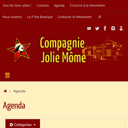
Passer
Tous les liens utiles !
Contacts
Agenda
S’inscrire à la Newsletter
au
contenu
Recherche
Nous soutenir
La P’tite Boutique
Contacter la Webmaster
Rechercher
pour
:
Accueil
Agenda
Agenda
Catégories