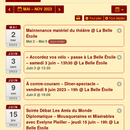
MAI – NOV 2023
Tout plier
Tout déplier
MAI
Maintenance matériel du théâtre
@ La Belle
2
Étoile
mar
Mai 2 – Mai 5
Jour entier
2023
JUIN
« Accordez vos vélo » passe à La Belle Étoile
3
– samedi 3 juin – 13h30
@ La Belle Étoile
sam
Juin 3 @ 13:30
2023
JUIN
À contre-courant – Dîner-spectacle –
9
vendredi 9 juin 2023 – 19h
@ La Belle Étoile
ven
Juin 9 @ 19:00
2023
JUIN
Soirée Débat Les Amis du Monde
15
Diplomatique – Mousquetaires et Misérables
jeu
avec Evelyne Pieiller – jeudi 15 juin – 19h
@ La
2023
Belle Étoile