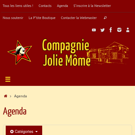
Passer
Tous les liens utiles !
Contacts
Agenda
S’inscrire à la Newsletter
au
contenu
Recherche
Nous soutenir
La P’tite Boutique
Contacter la Webmaster
Rechercher
pour
:
Accueil
Agenda
Agenda
Catégories