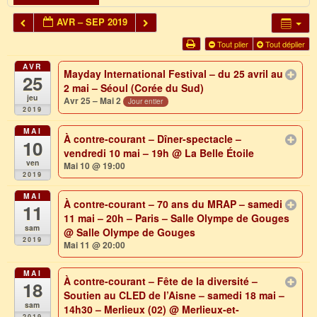
AVR – SEP 2019
Tout plier
Tout déplier
AVR
Mayday International Festival – du 25 avril au
25
2 mai – Séoul (Corée du Sud)
jeu
Avr 25 – Mai 2
Jour entier
2019
MAI
À contre-courant – Dîner-spectacle –
10
vendredi 10 mai – 19h
@ La Belle Étoile
ven
Mai 10 @ 19:00
2019
MAI
À contre-courant – 70 ans du MRAP – samedi
11
11 mai – 20h – Paris – Salle Olympe de Gouges
sam
@ Salle Olympe de Gouges
2019
Mai 11 @ 20:00
MAI
À contre-courant – Fête de la diversité –
18
Soutien au CLED de l’Aisne – samedi 18 mai –
sam
14h30 – Merlieux (02)
@ Merlieux-et-
2019