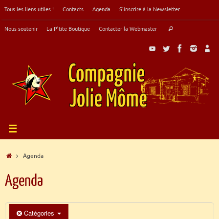
Passer
Tous les liens utiles !
Contacts
Agenda
S’inscrire à la Newsletter
au
contenu
Recherche
Nous soutenir
La P’tite Boutique
Contacter la Webmaster
Rechercher
pour
:
Accueil
Agenda
Agenda
Catégories