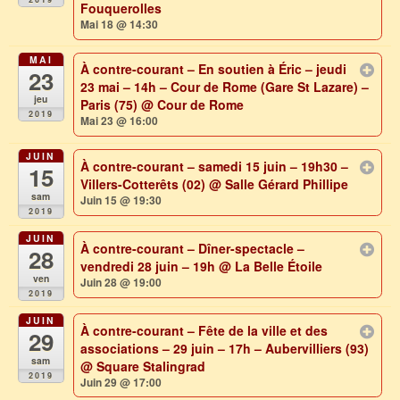
Fouquerolles
Mai 18 @ 14:30
MAI
À contre-courant – En soutien à Éric – jeudi
23
23 mai – 14h – Cour de Rome (Gare St Lazare) –
jeu
Paris (75)
@ Cour de Rome
2019
Mai 23 @ 16:00
JUIN
À contre-courant – samedi 15 juin – 19h30 –
15
Villers-Cotterêts (02)
@ Salle Gérard Phillipe
sam
Juin 15 @ 19:30
2019
JUIN
À contre-courant – Dîner-spectacle –
28
vendredi 28 juin – 19h
@ La Belle Étoile
ven
Juin 28 @ 19:00
2019
JUIN
À contre-courant – Fête de la ville et des
29
associations – 29 juin – 17h – Aubervilliers (93)
sam
@ Square Stalingrad
2019
Juin 29 @ 17:00