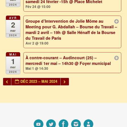
samedi 24 février -15h
@ Place Michelet
2024
Fév 24 @ 15:00
AVR
Groupe d’Intervention de Jolie Môme au
2
Meeting pour G. Abdallah – Bourse du Travail –
mar
mardi 2 avril – 19h
@ Salle Hénaff de la Bourse
2024
du Travail de Paris
Avr 2 @ 19:00
MAI
À contre-courant – Audincourt (25) –
1
mercredi 1er mai – 14h30
@ Foyer municipal
mer
Mai 1 @ 14:30
2024
DÉC 2023 – MAI 2024