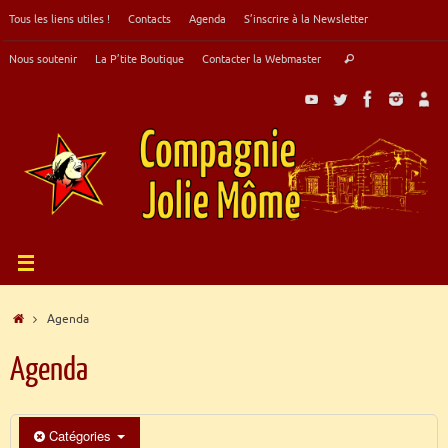
Passer
Tous les liens utiles !
Contacts
Agenda
S’inscrire à la Newsletter
au
contenu
Recherche
Nous soutenir
La P’tite Boutique
Contacter la Webmaster
Rechercher
pour
:
Accueil
Agenda
Agenda
Catégories