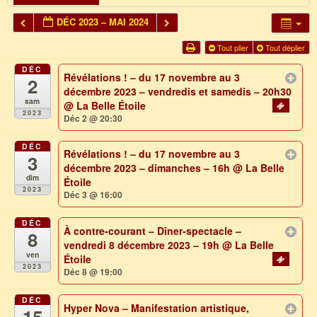
DÉC 2023 – MAI 2024
Tout plier
Tout déplier
DÉC
Révélations ! – du 17 novembre au 3
2
décembre 2023 – vendredis et samedis – 20h30
sam
@ La Belle Étoile
2023
Déc 2 @ 20:30
DÉC
Révélations ! – du 17 novembre au 3
3
décembre 2023 – dimanches – 16h
@ La Belle
dim
Étoile
2023
Déc 3 @ 16:00
DÉC
À contre-courant – Dîner-spectacle –
8
vendredi 8 décembre 2023 – 19h
@ La Belle
ven
Étoile
2023
Déc 8 @ 19:00
DÉC
Hyper Nova – Manifestation artistique,
15