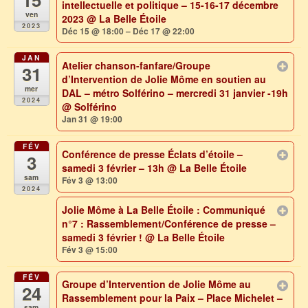
intellectuelle et politique – 15-16-17 décembre
ven
2023
@ La Belle Étoile
2023
Déc 15 @ 18:00 – Déc 17 @ 22:00
JAN
Atelier chanson-fanfare/Groupe
31
d’Intervention de Jolie Môme en soutien au
mer
DAL – métro Solférino – mercredi 31 janvier -19h
2024
@ Solférino
Jan 31 @ 19:00
FÉV
Conférence de presse Éclats d’étoile –
3
samedi 3 février – 13h
@ La Belle Étoile
sam
Fév 3 @ 13:00
2024
Jolie Môme à La Belle Étoile : Communiqué
n°7 : Rassemblement/Conférence de presse –
samedi 3 février !
@ La Belle Étoile
Fév 3 @ 15:00
FÉV
Groupe d’Intervention de Jolie Môme au
24
Rassemblement pour la Paix – Place Michelet –
sam