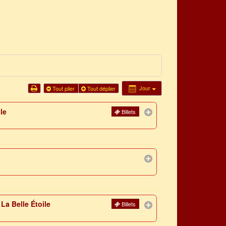
Jour
Tout plier
Tout déplier
le
Billets
La Belle Étoile
Billets