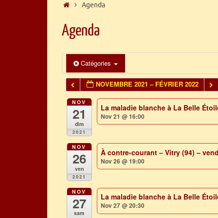
Accueil
Agenda
Agenda
Catégories
NOVEMBRE 2021 – FÉVRIER 2022
NOV
La maladie blanche à La Belle Éto
21
Nov 21 @ 16:00
dim
2021
NOV
À contre-courant – Vitry (94) – ve
26
Nov 26 @ 19:00
ven
2021
NOV
La maladie blanche à La Belle Éto
27
Nov 27 @ 20:30
sam