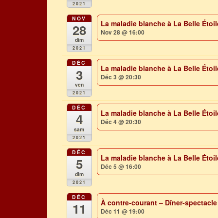
2021
NOV
La maladie blanche à La Belle Éto
28
Nov 28 @ 16:00
dim
2021
DÉC
La maladie blanche à La Belle Éto
3
Déc 3 @ 20:30
ven
2021
DÉC
La maladie blanche à La Belle Éto
4
Déc 4 @ 20:30
sam
2021
DÉC
La maladie blanche à La Belle Éto
5
Déc 5 @ 16:00
dim
2021
DÉC
À contre-courant – Dîner-spectacl
11
Déc 11 @ 19:00