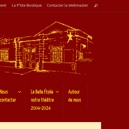
Recherche
enir
La P’tite Boutique
Contacter la Webmaster
Rechercher
pour
:
Nous
La Belle Étoile
Autour
contacter
notre théâtre
de nous
2004-2024