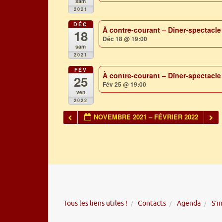
sam
2021
DÉC
À contre-courant – Dîner-spectacl
18
Déc 18 @ 19:00
sam
2021
FÉV
À contre-courant – Dîner-spectacle
25
Fév 25 @ 19:00
ven
2022
NOVEMBRE 2021 – FÉVRIER 2022
Tous les liens utiles !
Contacts
Agenda
S’i