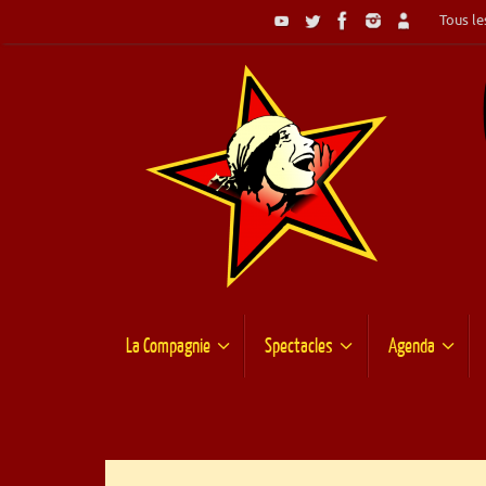
Passer
Tous les
au
contenu
Passer
La Compagnie
Spectacles
Agenda
au
contenu