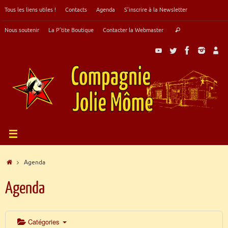
Passer
Tous les liens utiles !
Contacts
Agenda
S’inscrire à la Newsletter
au
contenu
Recherche
Nous soutenir
La P’tite Boutique
Contacter la Webmaster
Rechercher
pour
:
Accueil
Agenda
Agenda
Catégories