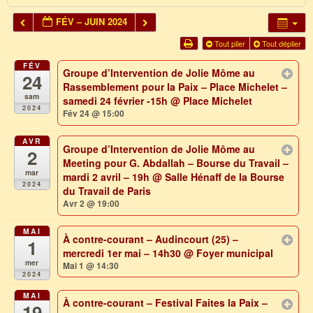
FÉV – JUIN 2024
Tout plier
Tout déplier
FÉV
Groupe d’Intervention de Jolie Môme au
24
Rassemblement pour la Paix – Place Michelet –
sam
samedi 24 février -15h
@ Place Michelet
2024
Fév 24 @ 15:00
AVR
Groupe d’Intervention de Jolie Môme au
2
Meeting pour G. Abdallah – Bourse du Travail –
mar
mardi 2 avril – 19h
@ Salle Hénaff de la Bourse
2024
du Travail de Paris
Avr 2 @ 19:00
MAI
À contre-courant – Audincourt (25) –
1
mercredi 1er mai – 14h30
@ Foyer municipal
mer
Mai 1 @ 14:30
2024
MAI
À contre-courant – Festival Faites la Paix –
19