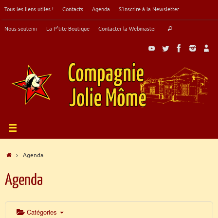
Passer
Tous les liens utiles !
Contacts
Agenda
S’inscrire à la Newsletter
au
contenu
Recherche
Nous soutenir
La P’tite Boutique
Contacter la Webmaster
Rechercher
pour
:
Accueil
Agenda
Agenda
Catégories