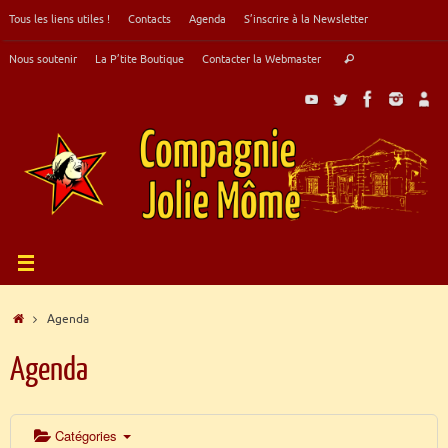
Passer
Tous les liens utiles !
Contacts
Agenda
S’inscrire à la Newsletter
au
contenu
Recherche
Nous soutenir
La P’tite Boutique
Contacter la Webmaster
Rechercher
pour
:
Accueil
Agenda
Agenda
Catégories