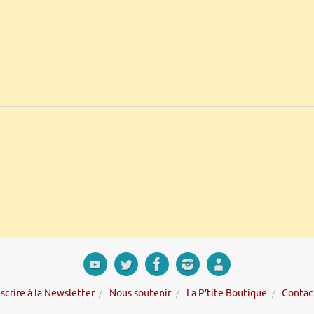
nscrire à la Newsletter
Nous soutenir
La P’tite Boutique
Contac