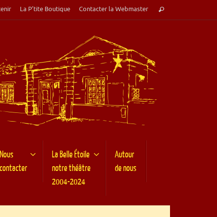
Recherche
enir
La P’tite Boutique
Contacter la Webmaster
Rechercher
pour
:
Nous
La Belle Étoile
Autour
contacter
notre théâtre
de nous
2004-2024