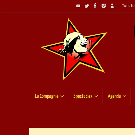
Passer
Tous les
au
contenu
Passer
La Compagnie
Spectacles
Agenda
au
contenu