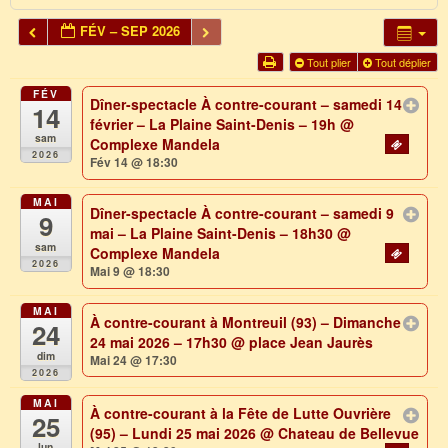
FÉV – SEP 2026
Tout plier
Tout déplier
FÉV
Dîner-spectacle À contre-courant – samedi 14
14
février – La Plaine Saint-Denis – 19h
@
sam
Complexe Mandela
2026
Fév 14 @ 18:30
MAI
Dîner-spectacle À contre-courant – samedi 9
9
mai – La Plaine Saint-Denis – 18h30
@
sam
Complexe Mandela
2026
Mai 9 @ 18:30
MAI
À contre-courant à Montreuil (93) – Dimanche
24
24 mai 2026 – 17h30
@ place Jean Jaurès
dim
Mai 24 @ 17:30
2026
MAI
À contre-courant à la Fête de Lutte Ouvrière
25
(95) – Lundi 25 mai 2026
@ Chateau de Bellevue
lun