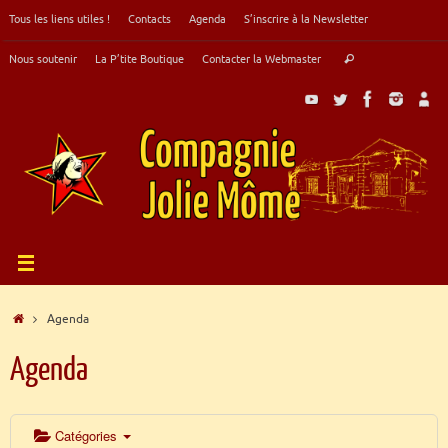
Passer
Tous les liens utiles !
Contacts
Agenda
S’inscrire à la Newsletter
au
contenu
Recherche
Nous soutenir
La P’tite Boutique
Contacter la Webmaster
Rechercher
pour
:
Accueil
Agenda
Agenda
Catégories