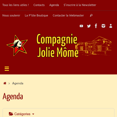
Passer
Tous les liens utiles !
Contacts
Agenda
S’inscrire à la Newsletter
au
contenu
Recherche
Nous soutenir
La P’tite Boutique
Contacter la Webmaster
Rechercher
pour
:
Accueil
Agenda
Agenda
Catégories