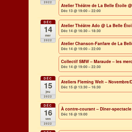
2022
Atelier Théâtre de La Belle Étoile
@ 
Déc 13 @ 19:00 – 22:00
DÉC
Atelier Théâtre Ado
@ La Belle Étoi
14
Déc 14 @ 16:30 – 18:30
mer
2022
Atelier Chanson-Fanfare de La Bell
Déc 14 @ 19:00 – 22:00
Collectif SMW – Maraude – les merc
Déc 14 @ 19:00 – 22:30
DÉC
Ateliers Fleming Welt – Novembre
15
Déc 15 @ 13:30 – 16:30
jeu
2022
DÉC
À contre-courant – Dîner-spectacl
16
Déc 16 @ 19:00
ven
2022