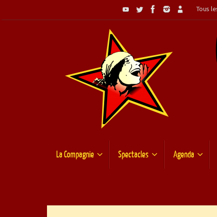
Passer
Tous les
au
contenu
Passer
La Compagnie
Spectacles
Agenda
au
contenu