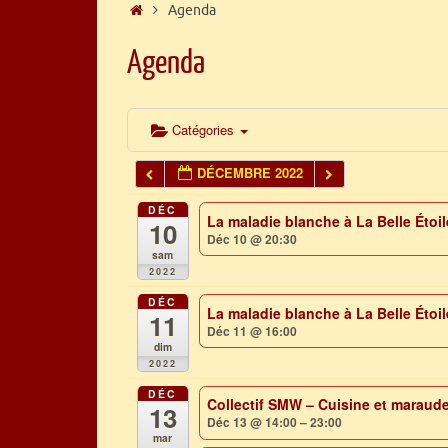
Accueil
Agenda
Agenda
Catégories
DÉCEMBRE 2022
DÉC
La maladie blanche à La Belle Éto
10
Déc 10 @ 20:30
sam
2022
DÉC
La maladie blanche à La Belle Éto
11
Déc 11 @ 16:00
dim
2022
DÉC
Collectif SMW – Cuisine et maraud
13
Déc 13 @ 14:00 – 23:00
mar