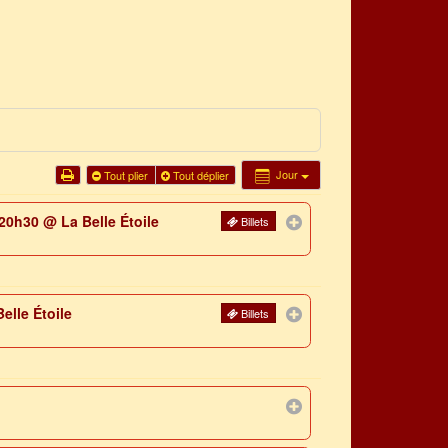
Jour
Tout plier
Tout déplier
– 20h30
@ La Belle Étoile
Billets
elle Étoile
Billets