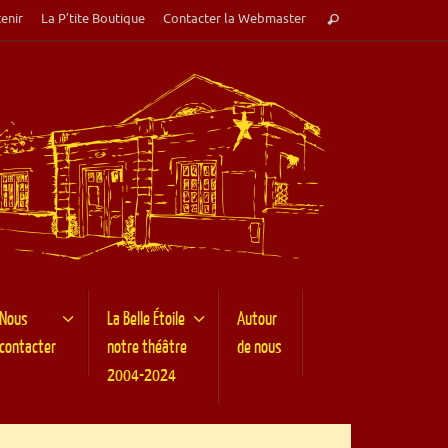
Recherche
enir
La P’tite Boutique
Contacter la Webmaster
Rechercher
pour
:
Nous
La Belle Étoile
Autour
contacter
notre théâtre
de nous
2004-2024