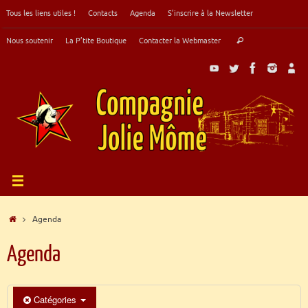
Passer
Tous les liens utiles !
Contacts
Agenda
S’inscrire à la Newsletter
au
contenu
Recherche
Nous soutenir
La P’tite Boutique
Contacter la Webmaster
Rechercher
pour
:
Accueil
Agenda
Agenda
Catégories