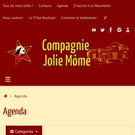
Passer
Tous les liens utiles !
Contacts
Agenda
S’inscrire à la Newsletter
au
contenu
Recherche
Nous soutenir
La P’tite Boutique
Contacter la Webmaster
Rechercher
pour
:
Accueil
Agenda
Agenda
Catégories