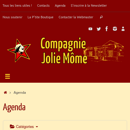
Passer
Tous les liens utiles !
Contacts
Agenda
S’inscrire à la Newsletter
au
contenu
Recherche
Nous soutenir
La P’tite Boutique
Contacter la Webmaster
Rechercher
pour
:
Accueil
Agenda
Agenda
Catégories