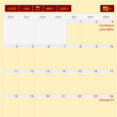
2023
JAN
MAR
2025
dim
lun
mar
mer
jeu
ven
sam
1
2
3
Conférence d
Jolie Môme 
4
5
6
7
8
9
10
11
12
13
14
15
16
17
18
19
20
21
22
23
24
Groupe d’In