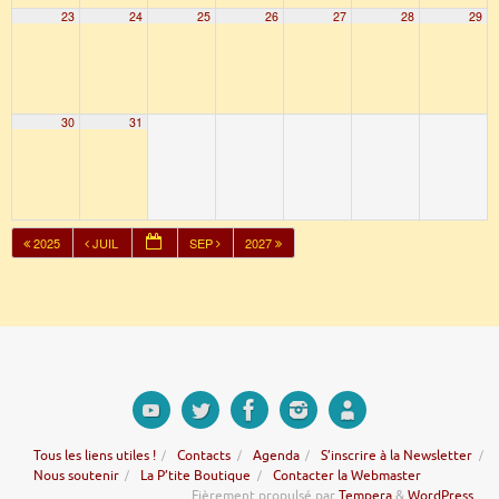
23
24
25
26
27
28
29
30
31
2025
JUIL
SEP
2027
Tous les liens utiles !
Contacts
Agenda
S’inscrire à la Newsletter
Nous soutenir
La P’tite Boutique
Contacter la Webmaster
Fièrement propulsé par
Tempera
&
WordPress.