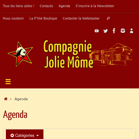
Passer
Tous les liens utiles !
Contacts
Agenda
S’inscrire à la Newsletter
au
contenu
Recherche
Nous soutenir
La P’tite Boutique
Contacter la Webmaster
Rechercher
pour
:
Accueil
Agenda
Agenda
Catégories