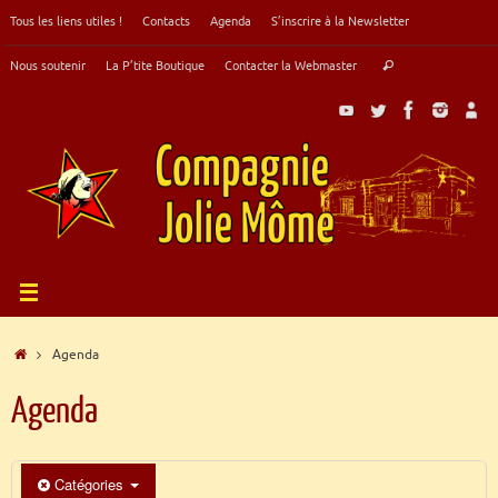
Passer
Tous les liens utiles !
Contacts
Agenda
S’inscrire à la Newsletter
au
contenu
Recherche
Nous soutenir
La P’tite Boutique
Contacter la Webmaster
Rechercher
pour
:
Accueil
Agenda
Agenda
Catégories