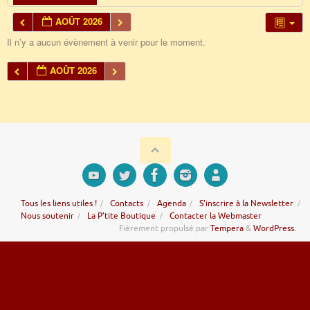
AOÛT 2026
Il n’y a aucun évènement à venir pour le moment.
AOÛT 2026
Tous les liens utiles !
Contacts
Agenda
S’inscrire à la Newsletter
Nous soutenir
La P’tite Boutique
Contacter la Webmaster
Fièrement propulsé par
Tempera
&
WordPress.