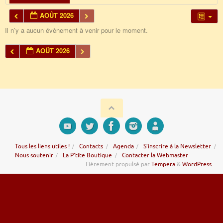
AOÛT 2026
Il n’y a aucun évènement à venir pour le moment.
AOÛT 2026
Tous les liens utiles !
Contacts
Agenda
S’inscrire à la Newsletter
Nous soutenir
La P’tite Boutique
Contacter la Webmaster
Fièrement propulsé par
Tempera
&
WordPress.