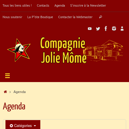
Passer
Tous les liens utiles !
Contacts
Agenda
S’inscrire à la Newsletter
au
contenu
Recherche
Nous soutenir
La P’tite Boutique
Contacter la Webmaster
Rechercher
pour
:
Accueil
Agenda
Agenda
Catégories