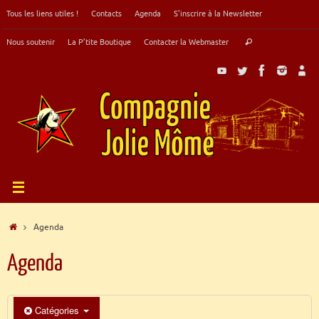
Passer
Tous les liens utiles !
Contacts
Agenda
S’inscrire à la Newsletter
au
contenu
Recherche
Nous soutenir
La P’tite Boutique
Contacter la Webmaster
Rechercher
pour
:
Accueil
Agenda
Agenda
Catégories