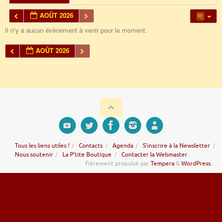
AOÛT 2026
Il n’y a aucun évènement à venir pour le moment.
AOÛT 2026
Tous les liens utiles !
Contacts
Agenda
S’inscrire à la Newsletter
Nous soutenir
La P’tite Boutique
Contacter la Webmaster
Fièrement propulsé par
Tempera
&
WordPress.