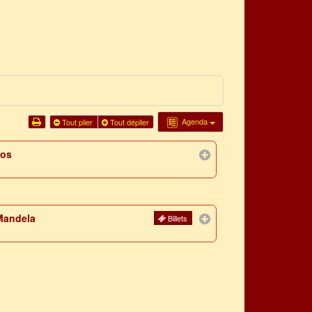
Agenda
Tout plier
Tout déplier
los
Mandela
Billets