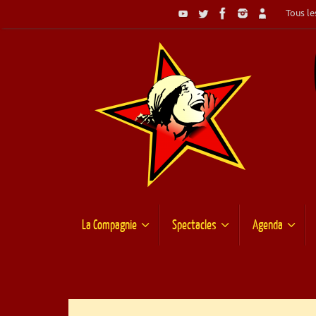
Passer
Tous les
au
contenu
Passer
La Compagnie
Spectacles
Agenda
au
contenu