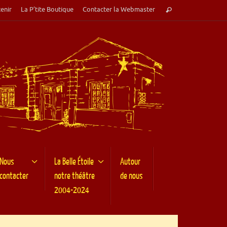
Recherche
enir
La P’tite Boutique
Contacter la Webmaster
Rechercher
pour
:
Nous
La Belle Étoile
Autour
contacter
notre théâtre
de nous
2004-2024