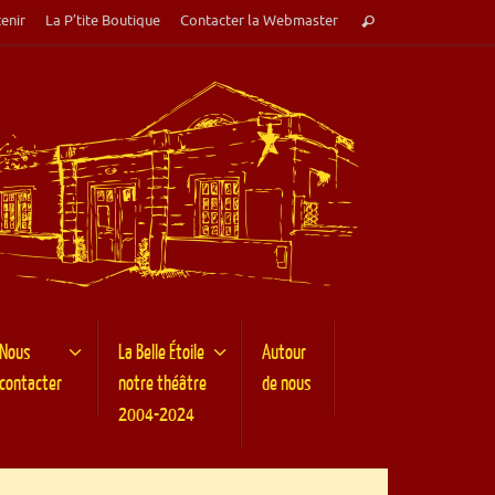
Recherche
enir
La P’tite Boutique
Contacter la Webmaster
Rechercher
pour
:
Nous
La Belle Étoile
Autour
contacter
notre théâtre
de nous
2004-2024