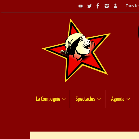
Passer
Tous les
au
contenu
Passer
La Compagnie
Spectacles
Agenda
au
contenu