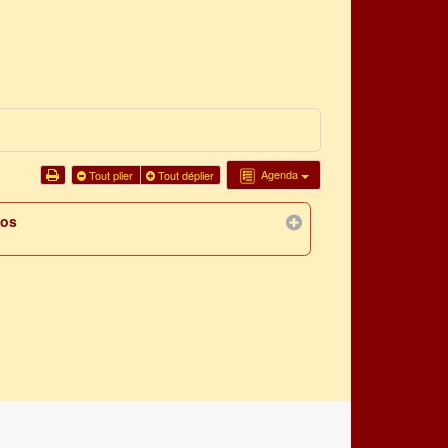
Agenda
Tout plier
Tout déplier
los