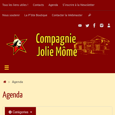
Passer
Tous les liens utiles !
Contacts
Agenda
S’inscrire à la Newsletter
au
contenu
Recherche
Nous soutenir
La P’tite Boutique
Contacter la Webmaster
Rechercher
pour
:
Accueil
Agenda
Agenda
Catégories