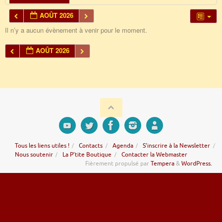
AOÛT 2026
Il n’y a aucun évènement à venir pour le moment.
AOÛT 2026
Tous les liens utiles !
Contacts
Agenda
S’inscrire à la Newsletter
Nous soutenir
La P’tite Boutique
Contacter la Webmaster
Fièrement propulsé par
Tempera
&
WordPress.