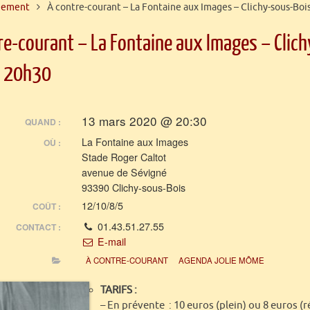
nement
À contre-courant – La Fontaine aux Images – Clichy-sous-Boi
re-courant – La Fontaine aux Images – Clic
– 20h30
13 mars 2020 @ 20:30
QUAND :
La Fontaine aux Images
OÙ :
Stade Roger Caltot
avenue de Sévigné
93390 Clichy-sous-Bois
12/10/8/5
COÛT :
01.43.51.27.55
CONTACT :
E-mail
À CONTRE-COURANT
AGENDA JOLIE MÔME
TARIFS :
– En prévente : 10 euros (plein) ou 8 euros (r