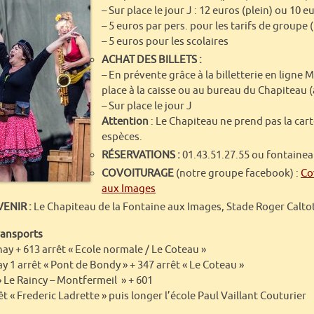
– Sur place le jour J : 12 euros (plein) ou 10 e
– 5 euros par pers. pour les tarifs de groupe
– 5 euros pour les scolaires
ACHAT DES BILLETS :
– En prévente grâce à la billetterie en ligne
place à la caisse ou au bureau du Chapiteau (
– Sur place le jour J
Attention
: Le Chapiteau ne prend pas la car
espèces.
RÉSERVATIONS :
01.43.51.27.55 ou fontain
COVOITURAGE
(notre groupe facebook) :
Co
aux Images
ENIR :
Le Chapiteau de la Fontaine aux Images, Stade Roger Caltot
ransports
ay + 613 arrêt « Ecole normale / Le Coteau »
 1 arrêt « Pont de Bondy » + 347 arrêt « Le Coteau »
 Le Raincy – Montfermeil » + 601
êt « Frederic Ladrette » puis longer l’école Paul Vaillant Couturier