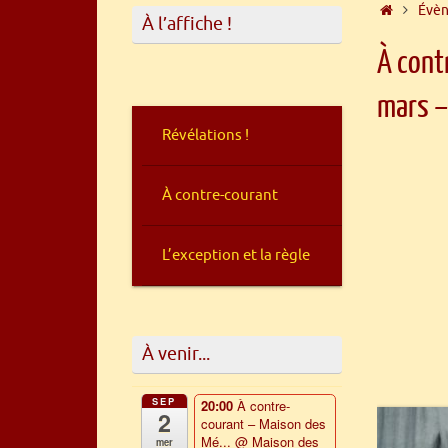
Accueil
Évè
À l’affiche !
À cont
mars 
Révélations !
À contre-courant
L’exception et la règle
À venir...
SEP
20:00
À contre-
2
courant – Maison des
Mé...
@ Maison des
mer