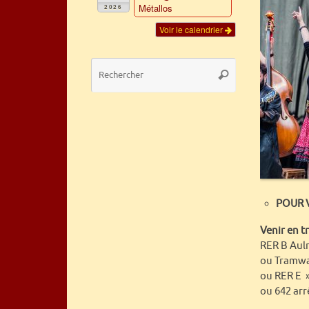
Métallos
2026
Voir le calendrier
Recherche
Rechercher
pour
:
POUR V
Venir en t
RER B Auln
ou Tramway
ou RER E »
ou 642 arr