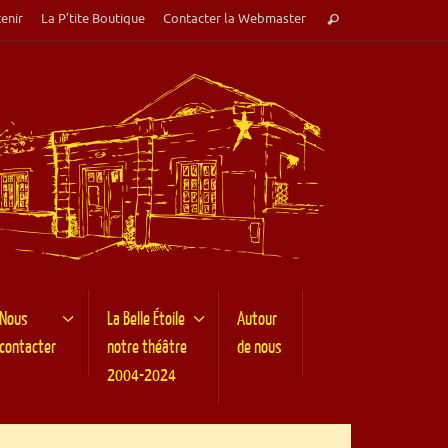
Recherche
enir
La P’tite Boutique
Contacter la Webmaster
Rechercher
pour
:
Nous
La Belle Étoile
Autour
contacter
notre théâtre
de nous
2004-2024