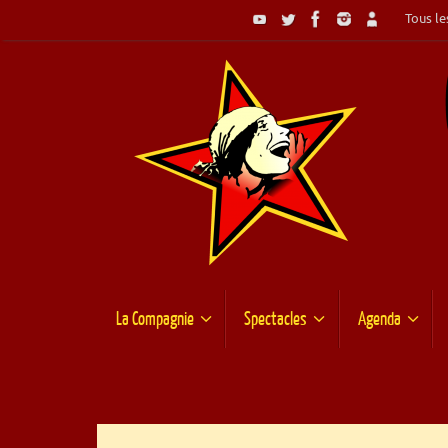
Passer
Tous les
au
contenu
Passer
La Compagnie
Spectacles
Agenda
au
contenu