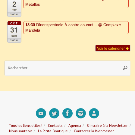
2
Métallos
mer
2026
OCT
18:30
Dîner-spectacle À contre-courant...
@ Complexe
31
Mandela
sam
2026
Voir le calendrier
Re
Reche
po
:
Tous les liens utiles !
Contacts
Agenda
S’inscrire à la Newsletter
Nous soutenir
La P’tite Boutique
Contacter la Webmaster