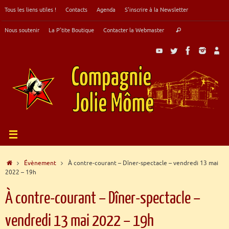
Passer
Tous les liens utiles !
Contacts
Agenda
S’inscrire à la Newsletter
au
contenu
Recherche
Nous soutenir
La P’tite Boutique
Contacter la Webmaster
Rechercher
pour
:
Accueil
Évènement
À contre-courant – Dîner-spectacle – vendredi 13 mai
2022 – 19h
À contre-courant – Dîner-spectacle –
vendredi 13 mai 2022 – 19h