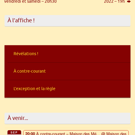
vendredi et samedi – 20h30
2022 – 19h
À l’affiche !
Révélations !
À contre-courant
L’exception et la règle
À venir...
SEP
20:00
À contre-courant – Maison des Mé...
@ Maison des