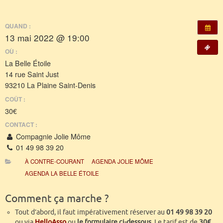
QUAND :
13 mai 2022 @ 19:00
OÙ :
La Belle Étoile
14 rue Saint Just
93210 La Plaine Saint-Denis
COÛT :
30€
CONTACT :
Compagnie Jolie Môme
01 49 98 39 20
À CONTRE-COURANT
AGENDA JOLIE MÔME
AGENDA LA BELLE ÉTOILE
Comment ça marche ?
Tout d’abord, il faut impérativement réserver au
01 49 98 39 20
ou via
HelloAsso
ou
le formulaire ci-dessous
. Le tarif est de
30€